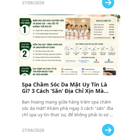
27/06/2026
Spa Chăm Sóc Da Mặt Uy Tín Là
Gì? 3 Cách ’Săn’ Địa Chỉ Xịn Mà
Không Sợ Bị ’Chém’
Bạn hoang mang giữa hàng trăm spa chăm
sóc da mặt? Khám phá ngay 3 cách "săn" địa
chỉ spa uy tín thực sự, để không phải lo sợ bị
"chém" hay tiêu tiền oan cho dịch vụ kém
chất lượng.
27/06/2026