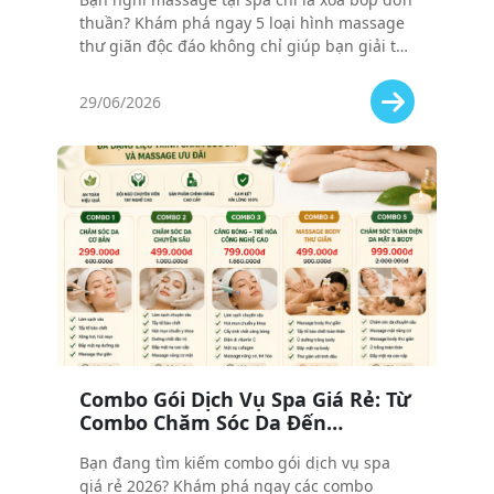
Tại Spa
thuần? Khám phá ngay 5 loại hình massage
thư giãn độc đáo không chỉ giúp bạn giải tỏa
căng thẳng mà còn giúp bạn ngủ ngon và
sâu giấc hơn ngay tại spa.
29/06/2026
Combo Gói Dịch Vụ Spa Giá Rẻ: Từ
Combo Chăm Sóc Da Đến
Massage – Cập Nhật Mới Nhất
Bạn đang tìm kiếm combo gói dịch vụ spa
2026
giá rẻ 2026? Khám phá ngay các combo