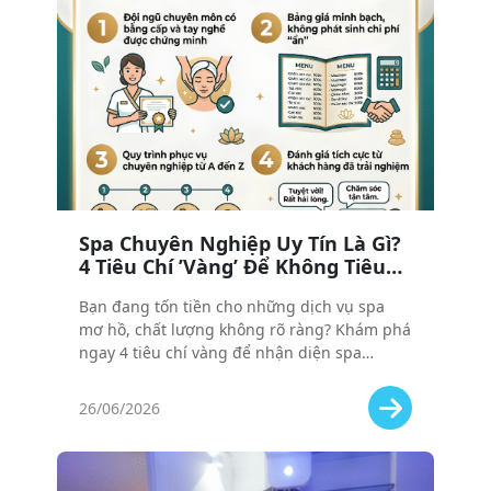
Spa Chuyên Nghiệp Uy Tín Là Gì?
4 Tiêu Chí ’Vàng’ Để Không Tiêu
Tiền Oan
Bạn đang tốn tiền cho những dịch vụ spa
mơ hồ, chất lượng không rõ ràng? Khám phá
ngay 4 tiêu chí vàng để nhận diện spa
chuyên nghiệp uy tín đích thực, bảo vệ túi
tiền và sức khỏe làn da của bạn.
26/06/2026