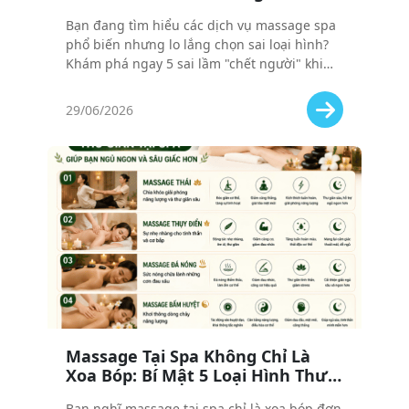
Chọn Sai Loại Hình Massage
Bạn đang tìm hiểu các dịch vụ massage spa
phổ biến nhưng lo lắng chọn sai loại hình?
Khám phá ngay 5 sai lầm "chết người" khi
chọn massage và bí quyết chọn đúng liệu
trình cho cơ thể bạn!
29/06/2026
Massage Tại Spa Không Chỉ Là
Xoa Bóp: Bí Mật 5 Loại Hình Thư
Giãn Giúp Bạn ’Ngủ Ngon’ Ngay
Bạn nghĩ massage tại spa chỉ là xoa bóp đơn