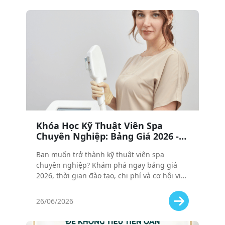
Khóa Học Kỹ Thuật Viên Spa
Chuyên Nghiệp: Bảng Giá 2026 -
Học Bao Lâu, Bao Nhiêu Tiền, Ra
Bạn muốn trở thành kỹ thuật viên spa
Trường Làm Gì?
chuyên nghiệp? Khám phá ngay bảng giá
2026, thời gian đào tạo, chi phí và cơ hội việc
làm sau khi ra trường. Tất cả những điều
bạn cần biết trước khi đăng ký khóa học!
26/06/2026