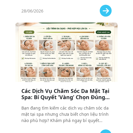
đãi thực sự, tiết kiệm hàng triệu đồng mà
không lo bị "combo ảo" lừa dối.
28/06/2026
Các Dịch Vụ Chăm Sóc Da Mặt Tại
Spa: Bí Quyết ’Vàng’ Chọn Đúng
Dịch Vụ Cho Làn Da Mơ Ước
Bạn đang tìm kiếm các dịch vụ chăm sóc da
mặt tại spa nhưng chưa biết chọn liệu trình
nào phù hợp? Khám phá ngay bí quyết
"vàng" giúp bạn chọn đúng dịch vụ cho làn
da mơ ước, từ cơ bản đến công nghệ cao!