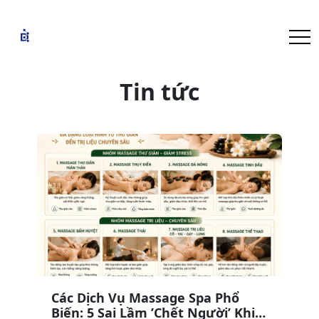
Tin tức
Các Dịch Vụ Massage Spa Phổ
Biến: 5 Sai Lầm ’Chết Người’ Khi