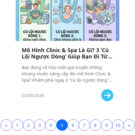
Mô Hình Clinic & Spa Là Gì? 3 ’Cú
Lội Ngược Dòng’ Giúp Bạn Đi Từ
Spa Cũ Kỹ Đến Clinic Hiện Đại
Bạn đang sở hữu một spa truyền thống
nhưng muốn nâng cấp lên mô hình Clinic &
Spa? Khám phá ngay 3 "cú lội ngược dòng"
giúp bạn chuyển đổi thành công, tối ưu chi
phí và tăng doanh thu.
25/06/2026
«
1
2
3
4
5
6
7
8
9
10
»