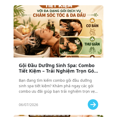
Gội Đầu Dưỡng Sinh Spa: Combo
Tiết Kiệm – Trải Nghiệm Trọn Gói
Với Giá Cực ’Hời’
Bạn đang tìm kiếm combo gội đầu dưỡng
sinh spa tiết kiệm? Khám phá ngay các gói
combo ưu đãi giúp bạn trải nghiệm trọn vẹn
dịch vụ chăm sóc tóc và da đầu chuyên sâu
với mức giá cực "hời", vừa tiết kiệm vừa thư
06/07/2026
giãn tuyệt đối!