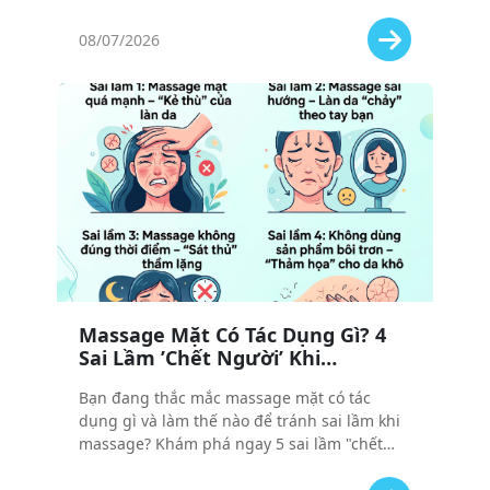
lọc massage mặt tinh dầu thực sự an toàn và
hiệu quả.
08/07/2026
Massage Mặt Có Tác Dụng Gì? 4
Sai Lầm ’Chết Người’ Khi
Massage Sai Cách
Bạn đang thắc mắc massage mặt có tác
dụng gì và làm thế nào để tránh sai lầm khi
massage? Khám phá ngay 5 sai lầm "chết
người" khi massage sai cách và bí quyết để
có làn da khỏe đẹp, căng tràn sức sống!