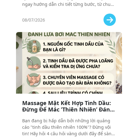
ngay hướng dẫn chi tiết từng bước, từ chuẩn
bị đến kết thúc liệu trình, giúp bạn tự tin và
tận hưởng trọn vẹn trải nghiệm thư giãn!
08/07/2026
Massage Mặt Kết Hợp Tinh Dầu:
Đừng Để Mác ’Thiên Nhiên’ Đánh
Lừa Bạn! 4 Câu Hỏi Cần Hỏi Trước
Bạn đang bị hấp dẫn bởi những lời quảng
Khi Đặt Lịch
cáo "tinh dầu thiên nhiên 100%"? Đừng vội
tin! Hãy hỏi 4 câu hỏi vàng dưới đây để sàng