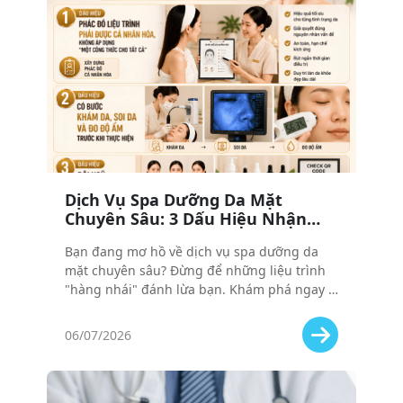
Dịch Vụ Spa Dưỡng Da Mặt
Chuyên Sâu: 3 Dấu Hiệu Nhận
Biết Liệu Trình ’Xịn’ Giữa Rừng
Bạn đang mơ hồ về dịch vụ spa dưỡng da
’Hàng Nhái’
mặt chuyên sâu? Đừng để những liệu trình
"hàng nhái" đánh lừa bạn. Khám phá ngay 3
dấu hiệu vàng để nhận biết đâu là liệu trình
xịn thực sự.
06/07/2026