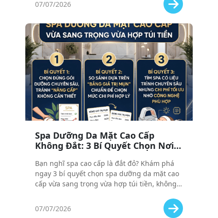
07/07/2026
Spa Dưỡng Da Mặt Cao Cấp
Không Đắt: 3 Bí Quyết Chọn Nơi
Vừa Sang Vừa Hợp Túi Tiền
Bạn nghĩ spa cao cấp là đắt đỏ? Khám phá
ngay 3 bí quyết chọn spa dưỡng da mặt cao
cấp vừa sang trọng vừa hợp túi tiền, không
lo bị "chém" giá.
07/07/2026