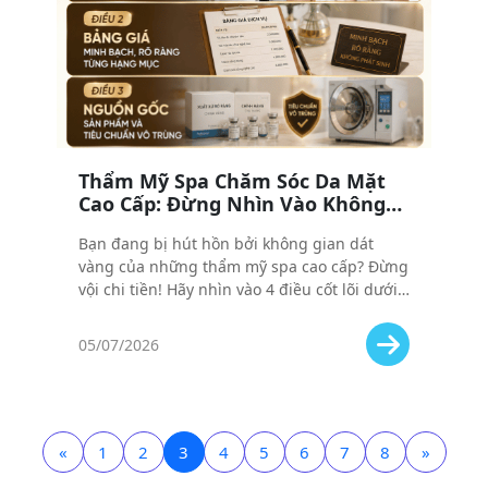
Thẩm Mỹ Spa Chăm Sóc Da Mặt
Cao Cấp: Đừng Nhìn Vào Không
Gian, Hãy Nhìn Vào 4 Điều Này
Bạn đang bị hút hồn bởi không gian dát
vàng của những thẩm mỹ spa cao cấp? Đừng
vội chi tiền! Hãy nhìn vào 4 điều cốt lõi dưới
đây để chọn đúng nơi xứng đáng với số tiền
bạn bỏ ra.
05/07/2026
«
1
2
3
4
5
6
7
8
»