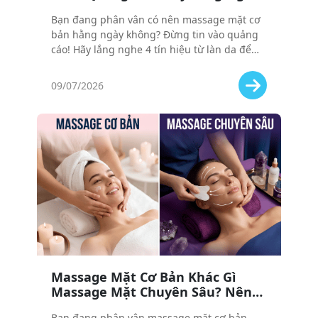
4 Tín Hiệu Từ Làn Da Của Bạn
Bạn đang phân vân có nên massage mặt cơ
bản hằng ngày không? Đừng tin vào quảng
cáo! Hãy lắng nghe 4 tín hiệu từ làn da để
biết khi nào cần massage, khi nào nên dừng,
tránh mất tiền oan.
09/07/2026
Massage Mặt Cơ Bản Khác Gì
Massage Mặt Chuyên Sâu? Nên
Chọn Loại Nào Cho Làn Da Của
Bạn đang phân vân massage mặt cơ bản