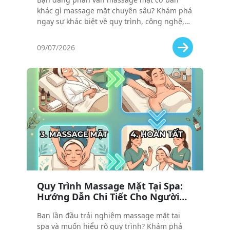
Bạn?
khác gì massage mặt chuyên sâu? Khám phá
ngay sự khác biệt về quy trình, công nghệ,
chi phí và hiệu quả để chọn đúng liệu trình
phù hợp với nhu cầu và ngân sách của bạn!
09/07/2026
Quy Trình Massage Mặt Tại Spa:
Hướng Dẫn Chi Tiết Cho Người
Lần Đầu Trải Nghiệm
Bạn lần đầu trải nghiệm massage mặt tại
spa và muốn hiểu rõ quy trình? Khám phá