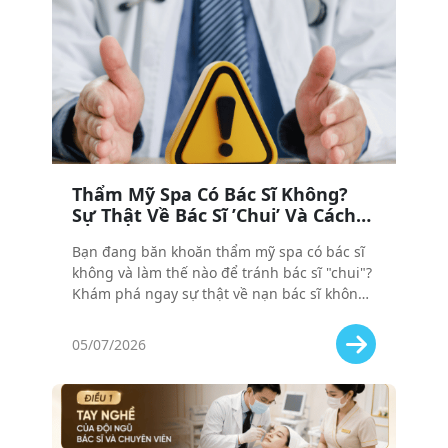
Thẩm Mỹ Spa Có Bác Sĩ Không?
Sự Thật Về Bác Sĩ ’Chui’ Và Cách
Tránh ’Tiền Mất Tật Mang’
Bạn đang băn khoăn thẩm mỹ spa có bác sĩ
không và làm thế nào để tránh bác sĩ "chui"?
Khám phá ngay sự thật về nạn bác sĩ không
phép và cách chọn đúng nơi an toàn để
tránh tiền mất tật mang!
05/07/2026