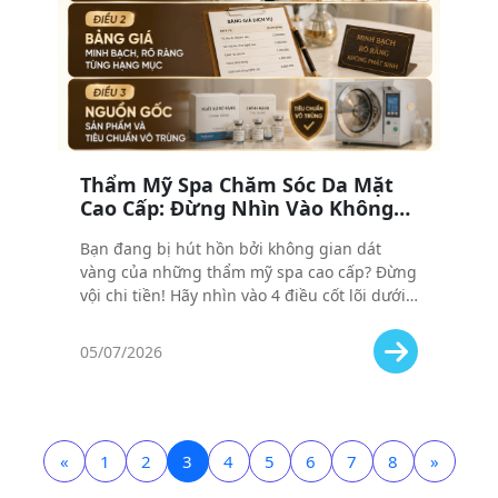
Thẩm Mỹ Spa Chăm Sóc Da Mặt
Cao Cấp: Đừng Nhìn Vào Không
Gian, Hãy Nhìn Vào 4 Điều Này
Bạn đang bị hút hồn bởi không gian dát
vàng của những thẩm mỹ spa cao cấp? Đừng
vội chi tiền! Hãy nhìn vào 4 điều cốt lõi dưới
đây để chọn đúng nơi xứng đáng với số tiền
bạn bỏ ra.
05/07/2026
«
1
2
3
4
5
6
7
8
»