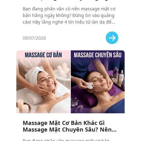
4 Tín Hiệu Từ Làn Da Của Bạn
Bạn đang phân vân có nên massage mặt cơ
bản hằng ngày không? Đừng tin vào quảng
cáo! Hãy lắng nghe 4 tín hiệu từ làn da để
biết khi nào cần massage, khi nào nên dừng,
tránh mất tiền oan.
09/07/2026
Massage Mặt Cơ Bản Khác Gì
Massage Mặt Chuyên Sâu? Nên
Chọn Loại Nào Cho Làn Da Của
Bạn đang phân vân massage mặt cơ bản