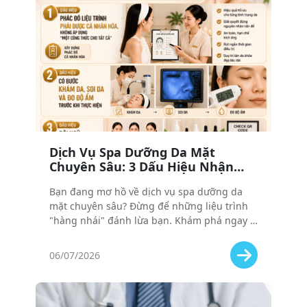
Dịch Vụ Spa Dưỡng Da Mặt
Chuyên Sâu: 3 Dấu Hiệu Nhận
Biết Liệu Trình ’Xịn’ Giữa Rừng
Bạn đang mơ hồ về dịch vụ spa dưỡng da
’Hàng Nhái’
mặt chuyên sâu? Đừng để những liệu trình
"hàng nhái" đánh lừa bạn. Khám phá ngay 3
dấu hiệu vàng để nhận biết đâu là liệu trình
xịn thực sự.
06/07/2026