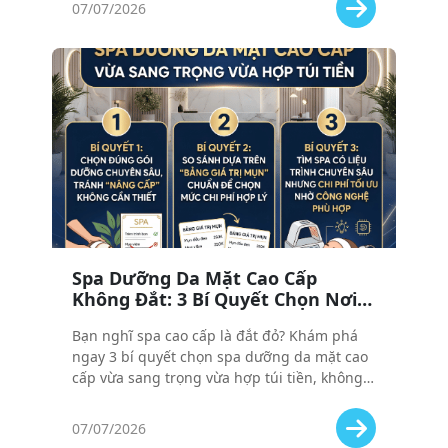
07/07/2026
Spa Dưỡng Da Mặt Cao Cấp
Không Đắt: 3 Bí Quyết Chọn Nơi
Vừa Sang Vừa Hợp Túi Tiền
Bạn nghĩ spa cao cấp là đắt đỏ? Khám phá
ngay 3 bí quyết chọn spa dưỡng da mặt cao
cấp vừa sang trọng vừa hợp túi tiền, không
lo bị "chém" giá.
07/07/2026