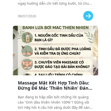
ngay hướng dẫn chi tiết từng bước, từ chuẩn
bị đến kết thúc liệu trình, giúp bạn tự tin và
tận hưởng trọn vẹn trải nghiệm thư giãn!
08/07/2026
Massage Mặt Kết Hợp Tinh Dầu:
Đừng Để Mác ’Thiên Nhiên’ Đánh
Lừa Bạn! 4 Câu Hỏi Cần Hỏi Trước
Bạn đang bị hấp dẫn bởi những lời quảng
Khi Đặt Lịch
cáo "tinh dầu thiên nhiên 100%"? Đừng vội
tin! Hãy hỏi 4 câu hỏi vàng dưới đây để sàng