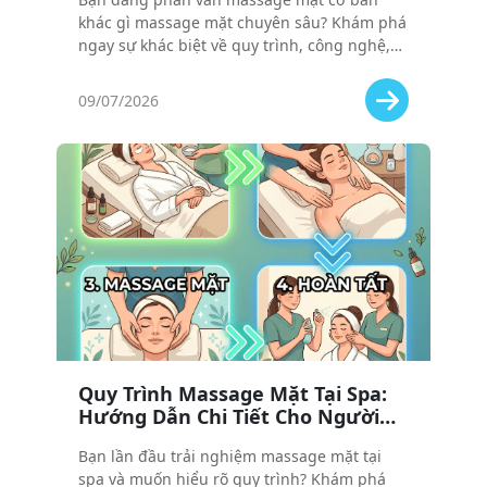
Bạn?
khác gì massage mặt chuyên sâu? Khám phá
ngay sự khác biệt về quy trình, công nghệ,
chi phí và hiệu quả để chọn đúng liệu trình
phù hợp với nhu cầu và ngân sách của bạn!
09/07/2026
Quy Trình Massage Mặt Tại Spa:
Hướng Dẫn Chi Tiết Cho Người
Lần Đầu Trải Nghiệm
Bạn lần đầu trải nghiệm massage mặt tại
spa và muốn hiểu rõ quy trình? Khám phá