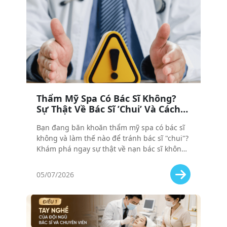
Thẩm Mỹ Spa Có Bác Sĩ Không?
Sự Thật Về Bác Sĩ ’Chui’ Và Cách
Tránh ’Tiền Mất Tật Mang’
Bạn đang băn khoăn thẩm mỹ spa có bác sĩ
không và làm thế nào để tránh bác sĩ "chui"?
Khám phá ngay sự thật về nạn bác sĩ không
phép và cách chọn đúng nơi an toàn để
tránh tiền mất tật mang!
05/07/2026