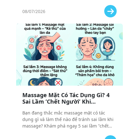
lọc massage mặt tinh dầu thực sự an toàn và
hiệu quả.
08/07/2026
Massage Mặt Có Tác Dụng Gì? 4
Sai Lầm ’Chết Người’ Khi
Massage Sai Cách
Bạn đang thắc mắc massage mặt có tác
dụng gì và làm thế nào để tránh sai lầm khi
massage? Khám phá ngay 5 sai lầm "chết
người" khi massage sai cách và bí quyết để
có làn da khỏe đẹp, căng tràn sức sống!