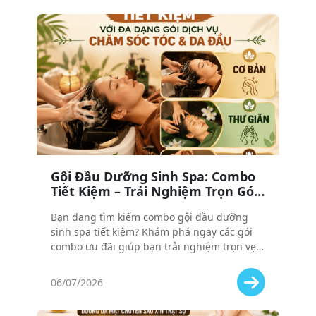
Gội Đầu Dưỡng Sinh Spa: Combo
Tiết Kiệm – Trải Nghiệm Trọn Gói
Với Giá Cực ’Hời’
Bạn đang tìm kiếm combo gội đầu dưỡng
sinh spa tiết kiệm? Khám phá ngay các gói
combo ưu đãi giúp bạn trải nghiệm trọn vẹn
dịch vụ chăm sóc tóc và da đầu chuyên sâu
với mức giá cực "hời", vừa tiết kiệm vừa thư
06/07/2026
giãn tuyệt đối!