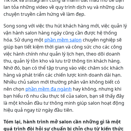
TikTok và Instagram cũng là mảnh đất màu mỡ để bạn
lan tỏa những video về quy trình dịch vụ và những câu
chuyện truyền cảm hứng về làm đẹp.
Song song với việc thu hút khách hàng mới, việc quản lý
vận hành salon hàng ngày cũng cần được hệ thống
hóa. Sử dụng một
phần mềm salon
chuyên nghiệp sẽ
giúp bạn tiết kiệm thời gian và công sức cho các công
việc hành chính như quản lý lịch hẹn, theo dõi doanh
thu, quản lý tồn kho và lưu trữ thông tin khách hàng.
Nhờ đó, bạn có thể tập trung vào việc chăm sóc khách
hàng và phát triển các chiến lược kinh doanh dài hạn.
Nhiều chủ salon mới thường phân vân không biết có
nên chọn
phần mềm đa ngành
hay không, nhưng khi
bạn hiểu rõ nhu cầu thực tế của salon, bạn sẽ thấy đây
là một khoản đầu tư thông minh giúp salon hoạt động
hiệu quả ngay từ ngày đầu tiên.
Tóm lại, hành trình mở salon cần những gì là một
quá trình đòi hỏi sự chuẩn bị chỉn chu từ kiến thức