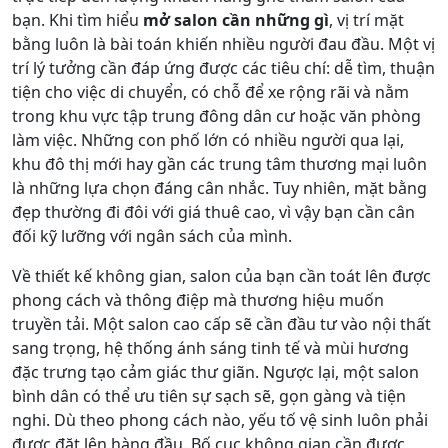
bạn. Khi tìm hiểu
mở salon cần những gì
, vị trí mặt
bằng luôn là bài toán khiến nhiều người đau đầu. Một vị
trí lý tưởng cần đáp ứng được các tiêu chí: dễ tìm, thuận
tiện cho việc di chuyển, có chỗ để xe rộng rãi và nằm
trong khu vực tập trung đông dân cư hoặc văn phòng
làm việc. Những con phố lớn có nhiều người qua lại,
khu đô thị mới hay gần các trung tâm thương mại luôn
là những lựa chọn đáng cân nhắc. Tuy nhiên, mặt bằng
đẹp thường đi đôi với giá thuê cao, vì vậy bạn cần cân
đối kỹ lưỡng với ngân sách của mình.
Về thiết kế không gian, salon của bạn cần toát lên được
phong cách và thông điệp mà thương hiệu muốn
truyền tải. Một salon cao cấp sẽ cần đầu tư vào nội thất
sang trọng, hệ thống ánh sáng tinh tế và mùi hương
đặc trưng tạo cảm giác thư giãn. Ngược lại, một salon
bình dân có thể ưu tiên sự sạch sẽ, gọn gàng và tiện
nghi. Dù theo phong cách nào, yếu tố vệ sinh luôn phải
được đặt lên hàng đầu. Bố cục không gian cần được