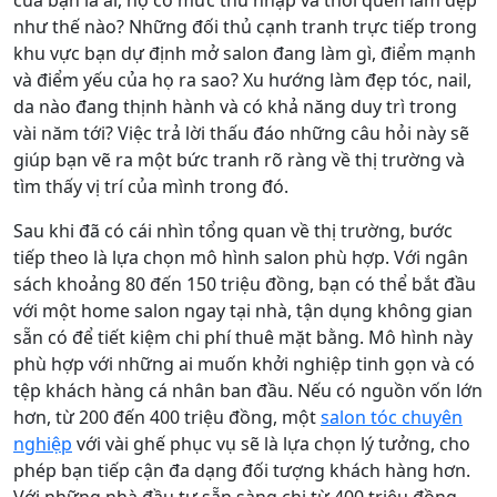
của bạn là ai, họ có mức thu nhập và thói quen làm đẹp
như thế nào? Những đối thủ cạnh tranh trực tiếp trong
khu vực bạn dự định mở salon đang làm gì, điểm mạnh
và điểm yếu của họ ra sao? Xu hướng làm đẹp tóc, nail,
da nào đang thịnh hành và có khả năng duy trì trong
vài năm tới? Việc trả lời thấu đáo những câu hỏi này sẽ
giúp bạn vẽ ra một bức tranh rõ ràng về thị trường và
tìm thấy vị trí của mình trong đó.
Sau khi đã có cái nhìn tổng quan về thị trường, bước
tiếp theo là lựa chọn mô hình salon phù hợp. Với ngân
sách khoảng 80 đến 150 triệu đồng, bạn có thể bắt đầu
với một home salon ngay tại nhà, tận dụng không gian
sẵn có để tiết kiệm chi phí thuê mặt bằng. Mô hình này
phù hợp với những ai muốn khởi nghiệp tinh gọn và có
tệp khách hàng cá nhân ban đầu. Nếu có nguồn vốn lớn
hơn, từ 200 đến 400 triệu đồng, một
salon tóc chuyên
nghiệp
với vài ghế phục vụ sẽ là lựa chọn lý tưởng, cho
phép bạn tiếp cận đa dạng đối tượng khách hàng hơn.