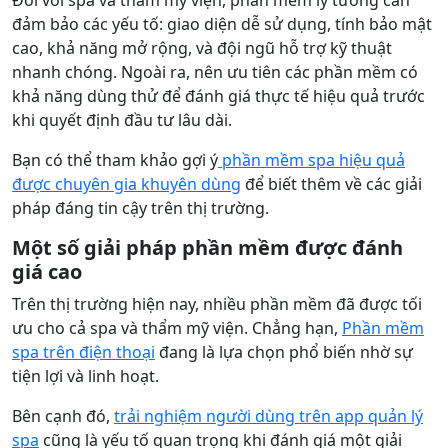
Đối với spa và thẩm mỹ viện, phần mềm lý tưởng cần
đảm bảo các yếu tố: giao diện dễ sử dụng, tính bảo mật
cao, khả năng mở rộng, và đội ngũ hỗ trợ kỹ thuật
nhanh chóng. Ngoài ra, nên ưu tiên các phần mềm có
khả năng dùng thử để đánh giá thực tế hiệu quả trước
khi quyết định đầu tư lâu dài.
Bạn có thể tham khảo gợi ý
phần mềm spa hiệu quả
được chuyên gia khuyên dùng
để biết thêm về các giải
pháp đáng tin cậy trên thị trường.
Một số giải pháp phần mềm được đánh
giá cao
Trên thị trường hiện nay, nhiều phần mềm đã được tối
ưu cho cả spa và thẩm mỹ viện. Chẳng hạn,
Phần mềm
spa trên điện thoại
đang là lựa chọn phổ biến nhờ sự
tiện lợi và linh hoạt.
Bên cạnh đó,
trải nghiệm người dùng trên app quản lý
spa
cũng là yếu tố quan trọng khi đánh giá một giải